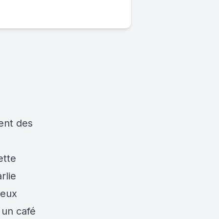
vent des
ette
rlie
deux
 un café