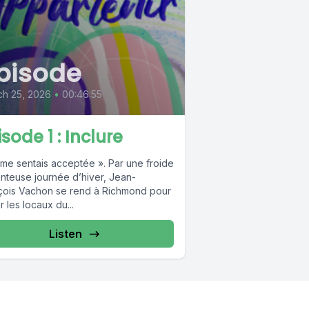
pisode
ch 25, 2026
•
00:46:55
sode 1 : Inclure
 me sentais acceptée ». Par une froide
enteuse journée d’hiver, Jean-
çois Vachon se rend à Richmond pour
er les locaux du...
Listen