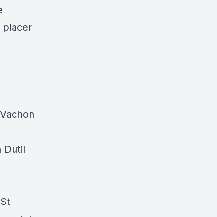
e
e placer
s Vachon
 Dutil
St-