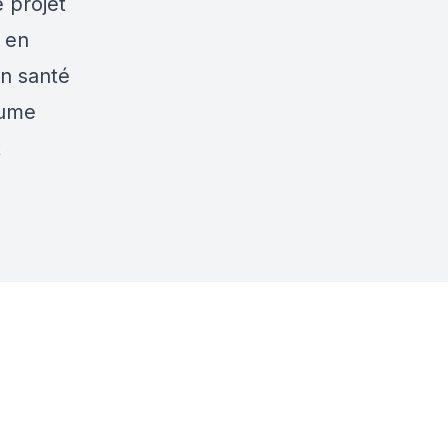
e projet
 en
en santé
aume
t