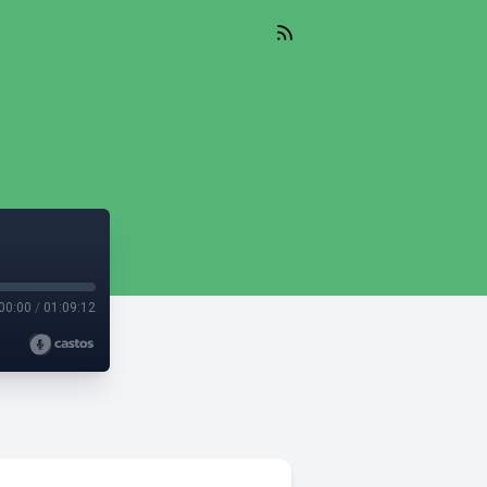
00:00
/
01:09:12