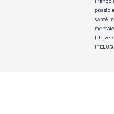
François
possibl
santé m
mentale
(Univer
(TELUQ)