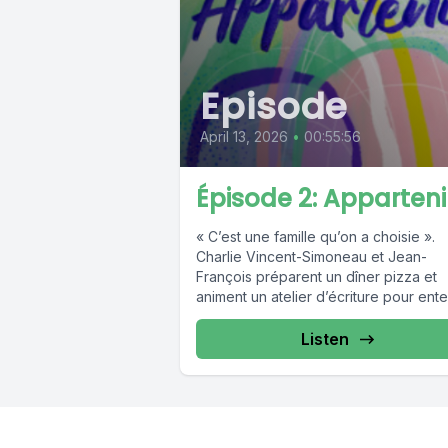
Episode
April 13, 2026
•
00:55:56
Épisode 2: Apparteni
« C’est une famille qu’on a choisie ».
Charlie Vincent-Simoneau et Jean-
François préparent un dîner pizza et
animent un atelier d’écriture pour ent
les...
Listen