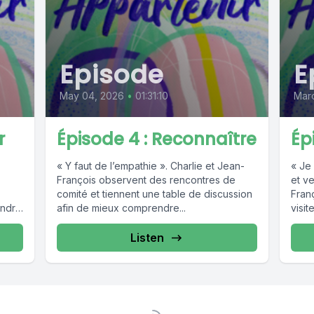
Episode
E
May 04, 2026
•
01:31:10
Mar
r
Épisode 4 : Reconnaître
Épi
« Y faut de l’empathie ». Charlie et Jean-
« Je
François observent des rencontres de
et v
comité et tiennent une table de discussion
Fran
endre
afin de mieux comprendre...
visit
Listen