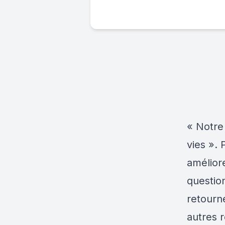
« Notre 
vies ». 
amélior
question
retourne
autres 